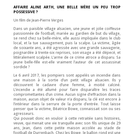
AFFAIRE ALINE ARTH, UNE BELLE MÈRE UN PEU TROP
POSSESSIVE ?
Un film de Jean-Pierre Verges
Dans un paisible village alsacien, une jeune et jolie coiffeuse
passionnée de football, mariée au gardien de but du village,
se rend chez sa belle-mère, elle aussi impliquée dans le club
local, et la tue sauvagement, puis la scalpe. La victime, âgée
de soixante ans, a été agressée avec une grande sauvagerie,
poignardée à trente-six reprises, son visage a été dépecé, et
littéralement scalpée. L’arme de ce crime atroce a disparu. Sa
jeune belle-fille est-elle vraiment l’auteur de cet assassinat
sordide ?
Le 6 avril 2017, les pompiers sont appelés un incendie dans
une maison à la sortie d’un petit village alsacien. Ils y
découvrent le cadavre d’une femme, à moitié calciné.
L’incendie a été allumé pour faire disparaître les traces
compromettantes d’un crime. Aucun signe d’effraction dans la
maison, aucun objet de valeur n’a disparu, la clé est encore à
l’intérieur dans la serrure de la porte d’entrée. Tout laisse
penser que la victime, Béatrice Bowe, connaissait son ou ses
agresseurs.
Qui pouvait donc en vouloir à cette retraitée sans histoires,
veuve, qui menait une vie tranquille avec son fils unique de 29
ans, Jean, dans cette petite maison accolée au stade de
football de Durrenbach. Chez les Bowe, le ballon rond est une