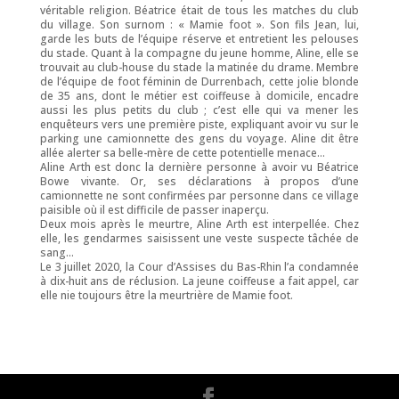
véritable religion. Béatrice était de tous les matches du club
du village. Son surnom : « Mamie foot ». Son fils Jean, lui,
garde les buts de l’équipe réserve et entretient les pelouses
du stade. Quant à la compagne du jeune homme, Aline, elle se
trouvait au club-house du stade la matinée du drame. Membre
de l’équipe de foot féminin de Durrenbach, cette jolie blonde
de 35 ans, dont le métier est coiffeuse à domicile, encadre
aussi les plus petits du club ; c’est elle qui va mener les
enquêteurs vers une première piste, expliquant avoir vu sur le
parking une camionnette des gens du voyage. Aline dit être
allée alerter sa belle-mère de cette potentielle menace…
Aline Arth est donc la dernière personne à avoir vu Béatrice
Bowe vivante. Or, ses déclarations à propos d’une
camionnette ne sont confirmées par personne dans ce village
paisible où il est difficile de passer inaperçu.
Deux mois après le meurtre, Aline Arth est interpellée. Chez
elle, les gendarmes saisissent une veste suspecte tâchée de
sang…
Le 3 juillet 2020, la Cour d’Assises du Bas-Rhin l’a condamnée
à dix-huit ans de réclusion. La jeune coiffeuse a fait appel, car
elle nie toujours être la meurtrière de Mamie foot.