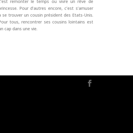
c’est remonter le temps ou vivre un rêve de
princesse. Pour d’autres encore, c’est s’amuser
à se trouver un cousin président des Etats-Unis.
Pour tous, rencontrer ses cousins lointains est
un cap dans une vie.