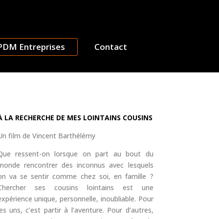
PDM Entreprises
Contact
À LA RECHERCHE DE MES LOINTAINS COUSINS
Un film de Vincent Barthélémy
Que ressent-on lorsque on part au bout du
monde rencontrer des inconnus avec lesquels
on va se sentir comme chez soi, en famille ?
Chercher ses cousins lointains est une
expérience unique, personnelle, inoubliable. Pour
les uns, c’est partir à l’aventure. Pour d’autres,